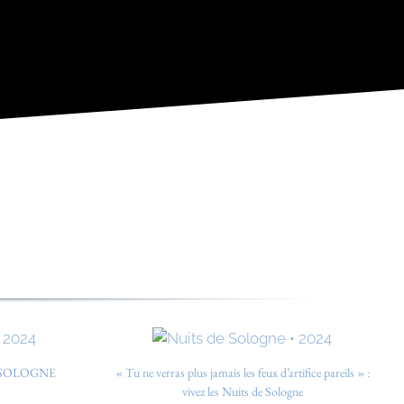
 SOLOGNE
« Tu ne verras plus jamais les feux d’artifice pareils » :
vivez les Nuits de Sologne