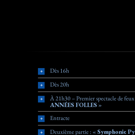
Dès 16h
Dès 20h
À 21h30 – Premier spectacle de feu
ANNÉES FOLLES
»
Entracte
Deuxième partie : «
Symphonie Py