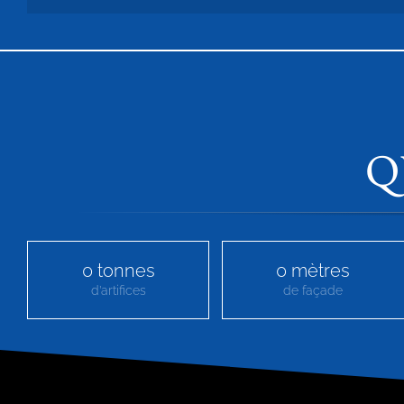
Q
0
tonnes
0
mètres
d’artifices
de façade