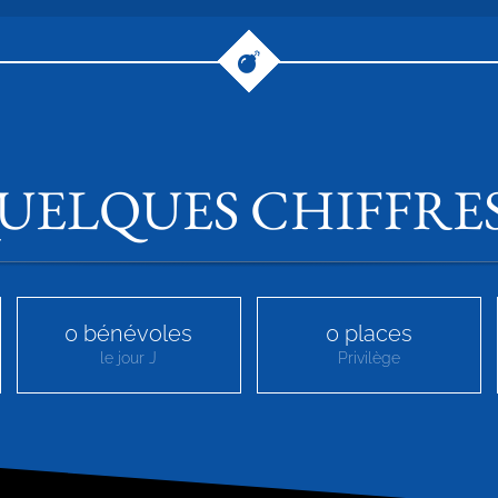
UELQUES CHIFFRE
0
bénévoles
0
places
le jour J
Privilège