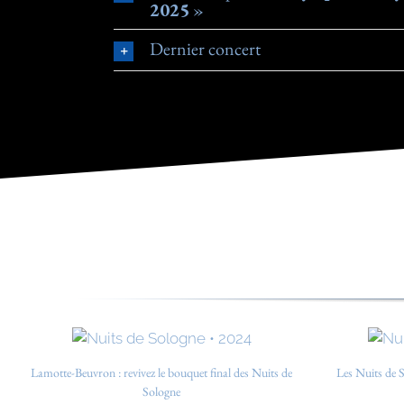
2025
»
Dernier concert
Lamotte-Beuvron : revivez le bouquet final des Nuits de
Les Nuits de S
Sologne