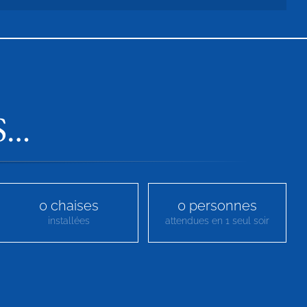
S…
0
chaises
0
personnes
installées
attendues en 1 seul soir