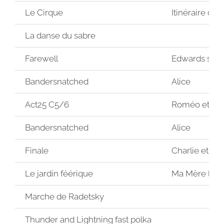
Le Cirque
Itinéraire d’u
La danse du sabre
Farewell
Edwards scis
Bandersnatched
Alice
Act25 C5/6
Roméo et Juli
Bandersnatched
Alice
Finale
Charlie et la 
Le jardin féérique
Ma Mère l’Oy
Marche de Radetsky
Thunder and Lightning fast polka