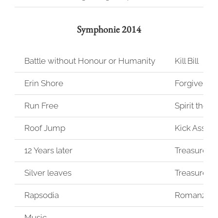
Symphonie 2014
Battle without Honour or Humanity
Kill Bill
Erin Shore
Forgiven no
Run Free
Spirit the st
Roof Jump
Kick Ass
12 Years later
Treasure Pl
Silver leaves
Treasure Pl
Rapsodia
Romanza
Music