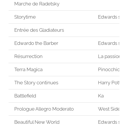
Marche de Radetsky
Storytime
Edwards scis
Entrée des Gladiateurs
Edwardo the Barber
Edwards scis
Résurrection
La passion du
Terra Magica
Pinocchio
The Story continues
Harry Potter
Battlefield
Ka
Prologue Allegro Moderato
West Side St
Beautiful New World
Edwards scis