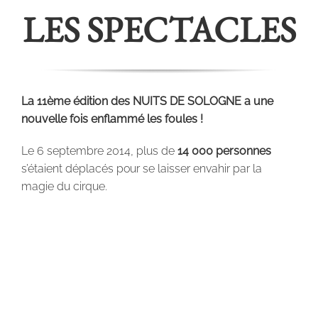
LES SPECTACLES
La 11ème édition des NUITS DE SOLOGNE a une
nouvelle fois enflammé les foules !
Le 6 septembre 2014, plus de
14 000 personnes
s’étaient déplacés pour se laisser envahir par la
magie du cirque.
Relevé dans la presse et sur le Livre d’Or : « Nuit
magique à Nouan-Le-Fuzelier… », « La magie du
cirque aux onzièmes Nuits de Sologne… », « Merci
pour ce magnifique spectacle qui fait chaud au
cour et briller les yeux… », « Nous en avons encore
eu plein les yeux et nous n’avons qu’un seul regret