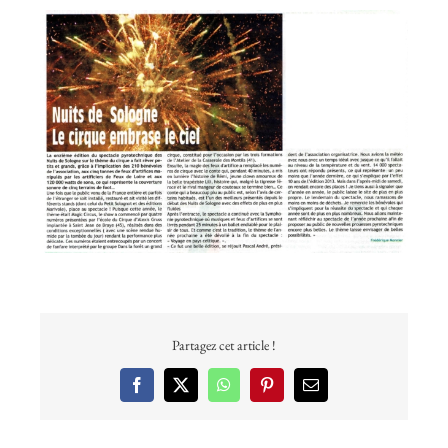
Voir
l'image
agrandie
Partagez cet article !
Facebook
X
WhatsApp
Pinterest
Email