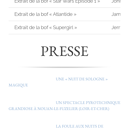
Extrait de la bof « Star Wars Episode 1 »
John Wi
Extrait de la bof « Atlantide »
James 
Extrait de la bof « Supergirl »
Jerry G
PRESSE
UNE « NUIT DE SOLOGNE »
MAGIQUE
UN SPECTACLE PYROTECHNIQUE
GRANDIOSE À NOUAN-LE-FUZELIER (LOIR-ET-CHER)
LA FOULE AUX NUITS DE