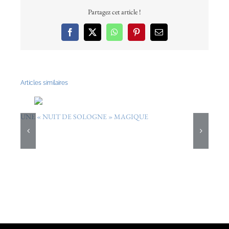
Partagez cet article !
Facebook
X
WhatsApp
Pinterest
Email
Articles similaires
UNE « NUIT DE SOLOGNE » MAGIQUE
7/09/2005
U
N
5