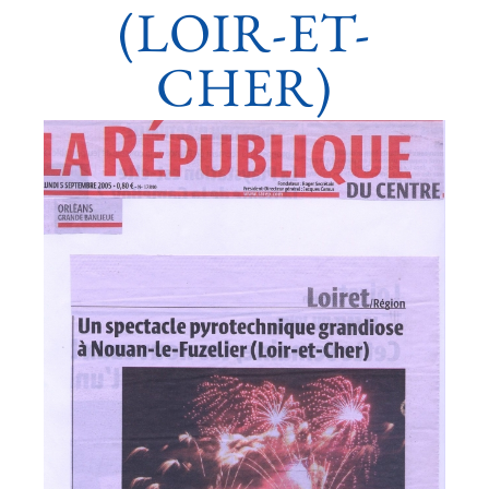
(LOIR-ET-
CHER)
Voir
l'image
agrandie