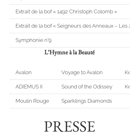
Extrait de la bof « 1492 Christoph Colomb »
Extrait de la bof « Seigneurs des Anneaux – Les 2 To
Symphonie n°9
L’Hymne à la Beauté
Avalon
Voyage to Avalon
Kenji
ADIEMUS II
Sound of the Odissey
Kenji
Moulin Rouge
Sparklings Diamonds
PRESSE