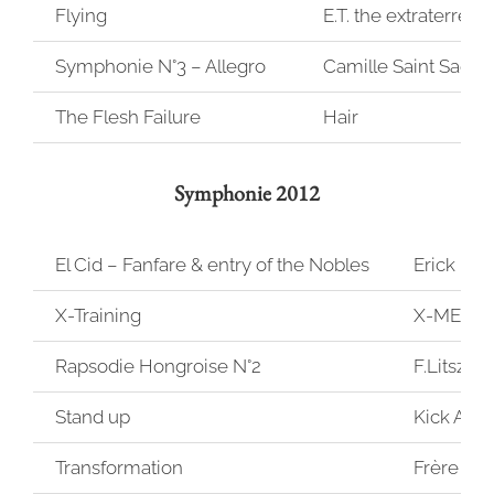
Flying
E.T. the extraterrestri
Symphonie N°3 – Allegro
Camille Saint Saens
The Flesh Failure
Hair
Symphonie 2012
El Cid – Fanfare & entry of the Nobles
Erick Kun
X-Training
X-MEN –
Rapsodie Hongroise N°2
F.Litszt
Stand up
Kick Ass 
Transformation
Frère des