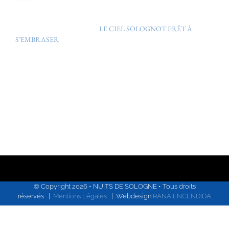
LE CIEL SOLOGNOT PRÊT À
S’EMBRASER
© Copyright
2026 • NUITS DE SOLOGNE • Tous droits
réservés |
Mentions Légales
| Webdesign
RANA ENCENDIDA
Facebook
X
Instagram
YouTube