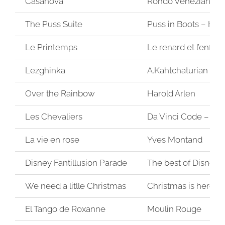
Casanova
Rondo Veneziano
The Puss Suite
Puss in Boots – He
Le Printemps
Le renard et l’enfan
Lezghinka
A.Kahtchaturian
Over the Rainbow
Harold Arlen
Les Chevaliers
Da Vinci Code – H
La vie en rose
Yves Montand
Disney Fantillusion Parade
The best of Disneyl
We need a litlle Christmas
Christmas is here – 
El Tango de Roxanne
Moulin Rouge