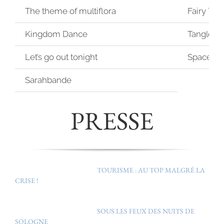
The theme of multiflora
Fairy Tail
Kingdom Dance
Tangled 
Let’s go out tonight
Space be
Sarahbande
PRESSE
TOURISME : AU TOP MALGRÉ LA
CRISE !
SOUS LES FEUX DES NUITS DE
SOLOGNE