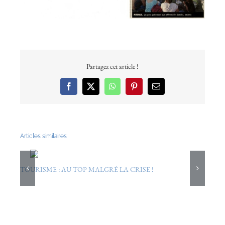
Partagez cet article !
Facebook
X
WhatsApp
Pinterest
Email
Articles similaires
TOURISME : AU TOP MALGRÉ LA CRISE !
S
12/09/2012
3