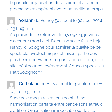
la parfaite organisation de la soirée et a l'année
prochaine en espérant avoire un meilleur temps
Ouvrir
...
Yohann
de
Pulnoy 54
a écrit le
30 août 2024
cette
boîte
à
23 h 49 min
méta.
Au plaisir de se retrouver le 07/09/24, je viens
d'acquérir mon billet. Depuis 2010, je fais le trajet
Nancy -> Sologne pour admirer la qualité de ce
spectacle pyrotechnique, et faisant partie des
plus beaux de France. L'organisation est top, et le
site idéal pour cet évènement. Coucou spécial au
Petit Solognot ^^
Ouvrir
...
Cerbelaud
de
Bitry
a écrit le
3 septembre
cette
boîte
2023
à
1 h 53 min
méta.
Spectacle magistral en tous points. Une
harmonisation parfaite entre bande sons et feux
d'artifice. Organisation impeccable sur le site