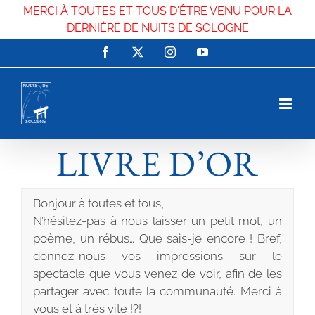
MERCI À TOUTES ET TOUS D'ÊTRE VENU POUR LA
DERNIÈRE DE NUITS DE SOLOGNE
Passer
Facebook
X
Instagram
YouTube
au
contenu
LIVRE D’OR
Bonjour à toutes et tous,
N’hésitez-pas à nous laisser un petit mot, un
poème, un rébus… Que sais-je encore ! Bref,
donnez-nous vos impressions sur le
spectacle que vous venez de voir, afin de les
partager avec toute la communauté. Merci à
vous et à très vite !?!