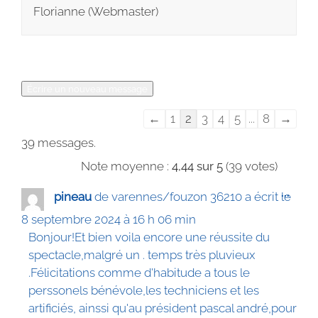
Florianne (Webmaster)
Navigation
←
1
2
3
4
5
...
8
→
dans
39 messages.
la
Note moyenne :
4,44
sur
5
(
39
votes)
liste
du
Ouvrir
...
pineau
de
varennes/fouzon 36210
a écrit le
cette
livre
boîte
8 septembre 2024
à
16 h 06 min
d’or
méta.
Bonjour!Et bien voila encore une réussite du
spectacle,malgré un . temps très pluvieux
.Félicitations comme d'habitude a tous le
perssonels bénévole,les techniciens et les
artificiés, ainssi qu'au président pascal andré,pour