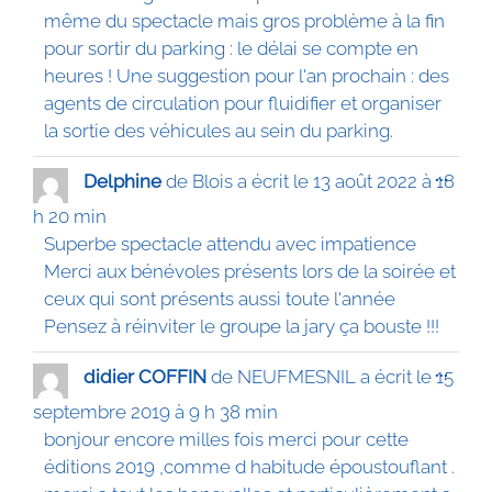
même du spectacle mais gros problème à la fin
pour sortir du parking : le délai se compte en
heures ! Une suggestion pour l'an prochain : des
agents de circulation pour fluidifier et organiser
la sortie des véhicules au sein du parking.
Ouvrir
...
Delphine
de
Blois
a écrit le
13 août 2022
à
18
cette
boîte
h 20 min
méta.
Superbe spectacle attendu avec impatience
Merci aux bénévoles présents lors de la soirée et
ceux qui sont présents aussi toute l'année
Pensez à réinviter le groupe la jary ça bouste !!!
Ouvrir
...
didier COFFIN
de
NEUFMESNIL
a écrit le
15
cette
boîte
septembre 2019
à
9 h 38 min
méta.
bonjour encore milles fois merci pour cette
éditions 2019 ,comme d habitude époustouflant .