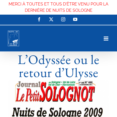
MERCI À TOUTES ET TOUS D'ÊTRE VENU POUR LA
DERNIÈRE DE NUITS DE SOLOGNE
Passer
Facebook
X
Instagram
YouTube
au
contenu
L’Odyssée ou le
retour d’Ulysse