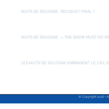
NUITS DE SOLOGNE : BOUQUET FINAL ?
NUITS DE SOLOGNE : « THE SHOW MUST GO ON
LES NUITS DE SOLOGNE EMBRASENT LE CIEL D
© Copyright
2026 • 