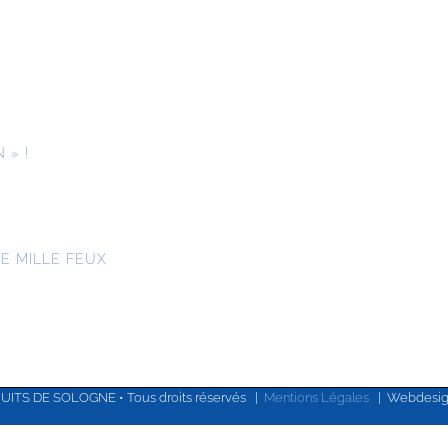
 » !
E MILLE FEUX
NUITS DE SOLOGNE • Tous droits réservés |
Mentions Légales
| Webdesi
Facebook
X
Instagram
YouTube