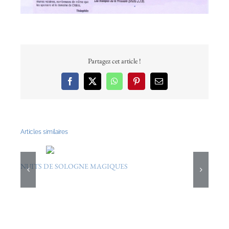
Partagez cet article !
Facebook
X
WhatsApp
Pinterest
Email
Articles similaires
NUITS DE SOLOGNE MAGIQUES
L
4/09/2006
4