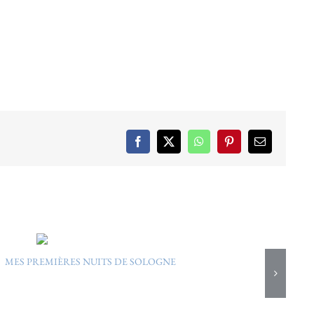
Facebook
X
WhatsApp
Pinterest
Email
MES PREMIÈRES NUITS DE SOLOGNE
« 
14/09/2024
S
1