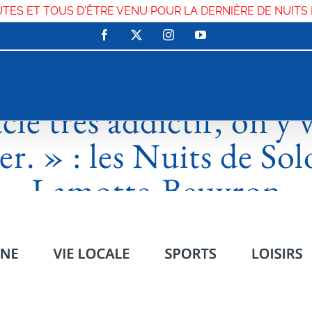
UTES ET TOUS D'ÊTRE VENU POUR LA DERNIÈRE DE NUITS
Facebook
X
Instagram
YouTube
le très addictif, on y 
er. » : les Nuits de So
Lamotte-Beuvron