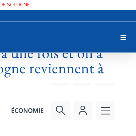
 DE SOLOGNE
va une fois et on a
logne reviennent à