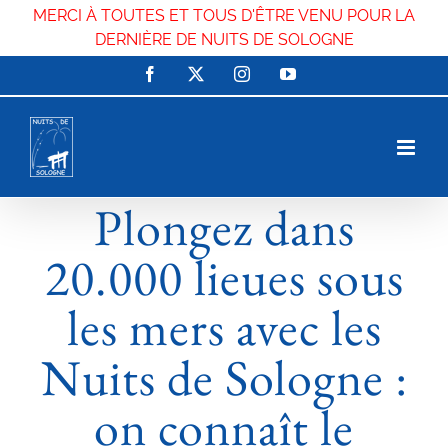
MERCI À TOUTES ET TOUS D'ÊTRE VENU POUR LA
DERNIÈRE DE NUITS DE SOLOGNE
Passer
Facebook
X
Instagram
YouTube
au
contenu
Plongez dans
20.000 lieues sous
les mers avec les
Nuits de Sologne :
on connaît le