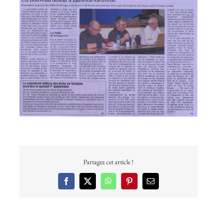
agrandie
Partagez cet article !
Facebook
X
WhatsApp
Pinterest
Email