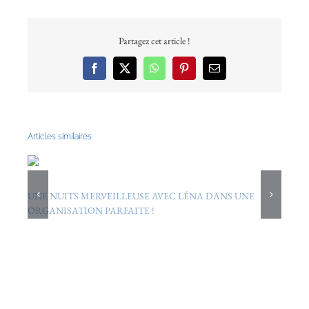
Partagez cet article !
Facebook
X
WhatsApp
Pinterest
Email
Articles similaires
UNE NUITS MERVEILLEUSE AVEC LÉNA DANS UNE
Q
ORGANISATION PARFAITE !
P
29/09/2010
6